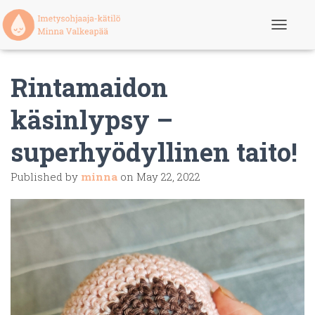
T
o
g
g
Rintamaidon
l
e
N
käsinlypsy –
a
v
superhyödyllinen taito!
i
g
a
Published by
minna
on
May 22, 2022
t
i
o
n