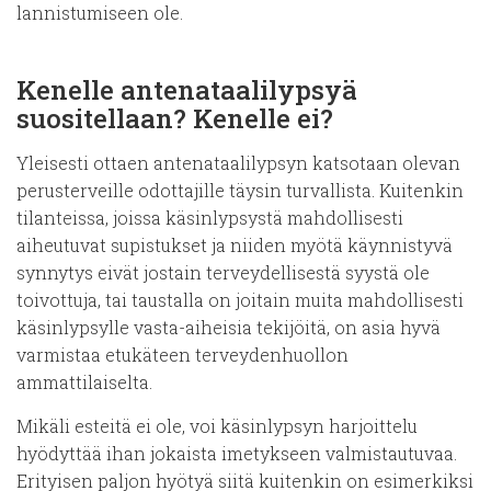
lannistumiseen ole.
Kenelle antenataalilypsyä
suositellaan? Kenelle ei?
Yleisesti ottaen antenataalilypsyn katsotaan olevan
perusterveille odottajille täysin turvallista. Kuitenkin
tilanteissa, joissa käsinlypsystä mahdollisesti
aiheutuvat supistukset ja niiden myötä käynnistyvä
synnytys eivät jostain terveydellisestä syystä ole
toivottuja, tai taustalla on joitain muita mahdollisesti
käsinlypsylle vasta-aiheisia tekijöitä, on asia hyvä
varmistaa etukäteen terveydenhuollon
ammattilaiselta.
Mikäli esteitä ei ole, voi käsinlypsyn harjoittelu
hyödyttää ihan jokaista imetykseen valmistautuvaa.
Erityisen paljon hyötyä siitä kuitenkin on esimerkiksi