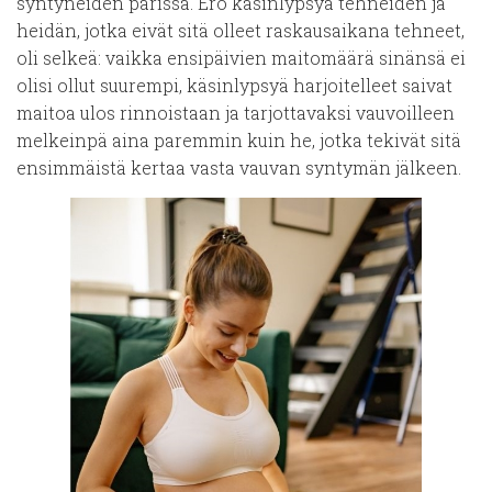
syntyneiden parissa. Ero käsinlypsyä tehneiden ja
heidän, jotka eivät sitä olleet raskausaikana tehneet,
oli selkeä: vaikka ensipäivien maitomäärä sinänsä ei
olisi ollut suurempi, käsinlypsyä harjoitelleet saivat
maitoa ulos rinnoistaan ja tarjottavaksi vauvoilleen
melkeinpä aina paremmin kuin he, jotka tekivät sitä
ensimmäistä kertaa vasta vauvan syntymän jälkeen.