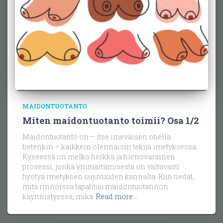
MAIDONTUOTANTO
Miten maidontuotanto toimii? Osa 1/2
Maidontuotanto on – itse imeväisen ohella
tietenkin – kaikkein olennaisin tekijä imetyksessä.
Kyseessä on melko herkkä ja hienovarainen
prosessi, jonka ymmärtämisestä on valtavasti
hyötyä imetyksen sujuvuuden kannalta. Kun tiedät,
mitä rinnoissa tapahtuu maidontuotannon
käynnistyessä, mikä
Read more…