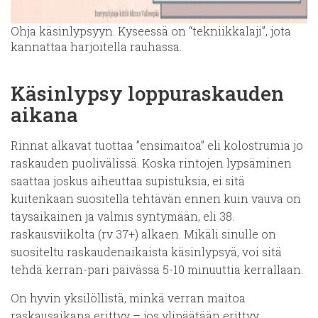
Ohja käsinlypsyyn. Kyseessä on “tekniikkalaji”, jota
kannattaa harjoitella rauhassa.
Käsinlypsy loppuraskauden
aikana
Rinnat alkavat tuottaa ”ensimaitoa” eli kolostrumia jo
raskauden puolivälissä. Koska rintojen lypsäminen
saattaa joskus aiheuttaa supistuksia, ei sitä
kuitenkaan suositella tehtävän ennen kuin vauva on
täysaikainen ja valmis syntymään, eli 38.
raskausviikolta (rv 37+) alkaen. Mikäli sinulle on
suositeltu raskaudenaikaista käsinlypsyä, voi sitä
tehdä kerran-pari päivässä 5-10 minuuttia kerrallaan.
On hyvin yksilöllistä, minkä verran maitoa
raskausaikana erittyy – jos ylipäätään erittyy.