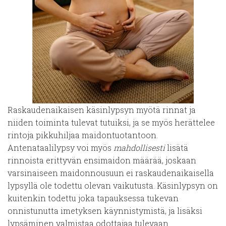
Raskaudenaikaisen käsinlypsyn myötä rinnat ja
niiden toiminta tulevat tutuiksi, ja se myös herättelee
rintoja pikkuhiljaa maidontuotantoon.
Antenataalilypsy voi myös
mahdollisesti
lisätä
rinnoista erittyvän ensimaidon määrää, joskaan
varsinaiseen maidonnousuun ei raskaudenaikaisella
lypsyllä ole todettu olevan vaikutusta. Käsinlypsyn on
kuitenkin todettu joka tapauksessa tukevan
onnistunutta imetyksen käynnistymistä, ja lisäksi
lypsäminen valmistaa odottajaa tulevaan