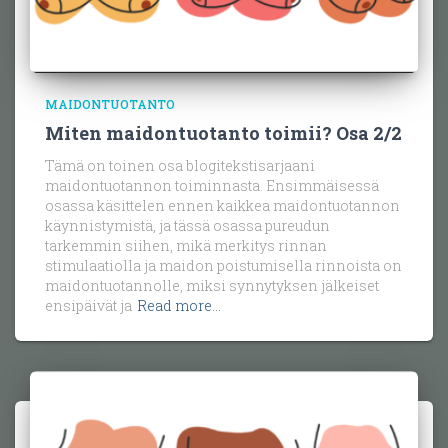
MAIDONTUOTANTO
Miten maidontuotanto toimii? Osa 2/2
Tämä on toinen osa blogitekstisarjaani
maidontuotannon toiminnasta. Ensimmäisessä
osassa käsittelen ennen kaikkea maidontuotannon
käynnistymistä, ja tässä osassa pureudun
tarkemmin siihen, mikä merkitys rinnan
stimulaatiolla ja maidon poistumisella rinnoista on
maidontuotannolle, miksi synnytyksen jälkeiset
ensipäivät ja
Read more…