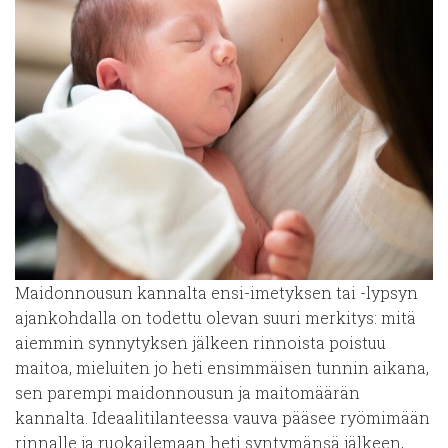
Maidonnousun kannalta ensi-imetyksen tai -lypsyn
ajankohdalla on todettu olevan suuri merkitys: mitä
aiemmin synnytyksen jälkeen rinnoista poistuu
maitoa, mieluiten jo heti ensimmäisen tunnin aikana,
sen parempi maidonnousun ja maitomäärän
kannalta. Ideaalitilanteessa vauva pääsee ryömimään
rinnalle ja ruokailemaan heti syntymänsä jälkeen,