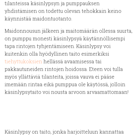
tilanteissa käsinlypsyn ja pumppauksen
yhdistämisen on todettu olevan tehokkain keino
käynnistää maidontuotanto.
Maidonnousun jälkeen ja maitomäärän ollessa suurta,
on pumppu monesti käsinlypsyä käytännöllisempi
tapa rintojen tyhjentämiseen. Käsinlypsy voi
kuitenkin olla hyödyllinen taito esimerkiksi
tiehyttukoksien
hellässä avaamisessa tai
pakkautuneiden rintojen hoidossa. Eteen voi tulla
myös yllättäviä tilanteita, joissa vauva ei pääse
imemään rintaa eikä pumppua ole käytössä, jolloin
käsinlypsytaito voi nousta arvoon arvaamattomaan!
Käsinlypsy on taito, jonka harjoitteluun kannattaa