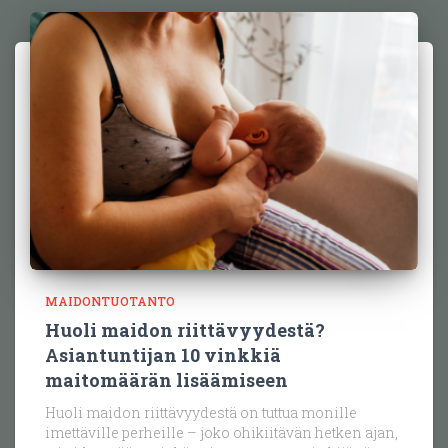
MAIDONTUOTANTO
Huoli maidon riittävyydestä?
Asiantuntijan 10 vinkkiä
maitomäärän lisäämiseen
Huoli maidon riittävyydestä on tuttua monille
imettäville perheille – joko ohikiitävän hetken ajan,