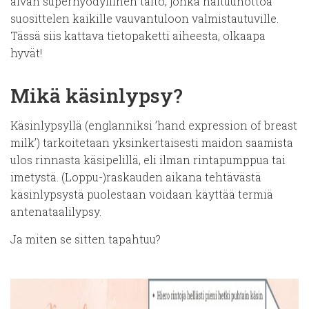
aivan superhyödyllinen taito, jonka haltuunottoa
suosittelen kaikille vauvantuloon valmistautuville.
Tässä siis kattava tietopaketti aiheesta, olkaapa
hyvät!
Mikä käsinlypsy?
Käsinlypsyllä (englanniksi ’hand expression of breast
milk’) tarkoitetaan yksinkertaisesti maidon saamista
ulos rinnasta käsipelillä, eli ilman rintapumppua tai
imetystä. (Loppu-)raskauden aikana tehtävästä
käsinlypsystä puolestaan voidaan käyttää termiä
antenataalilypsy.
Ja miten se sitten tapahtuu?