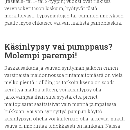
(raskaus- tai 1- tai 2-tyypin) vuoksi ovat riskissä
verensokeritason laskuun, hyötyvät tästä
merkittävästi. Lypsymaitojen tarjoaminen imetyksen
päälle myös ehkäisee vauvan liiallista painonlaskua.
Käsinlypsy vai pumppaus?
Molempi parempi!
Raskausaikana ja vauvan syntymän jälkeen ennen
varsinaista maidonnousua rintamaitomäärä on vielä
melko pientä. Tällöin, jos tarkoituksena on saada
kerättyä maitoa talteen, voi käsinlypsy olla
järkevämpää ihan siitä syystä, että pienet
maitopisarat saattaisivat vain mennä pumpatessa
hukkaan. Vauvan synnyttyä pumpun käyttö
käsinlypsyn ohella voi kuitenkin olla järkevää, mikäli
vauva ei ime rintaa tehokkaasti tai lainkaan. Näissä