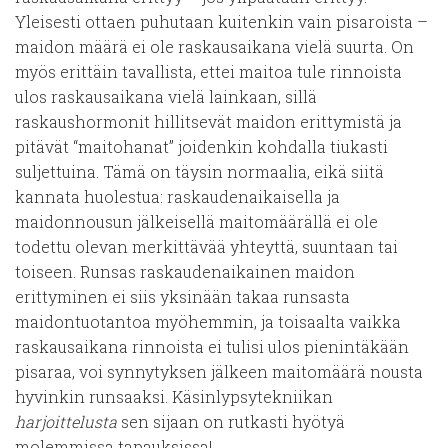
Yleisesti ottaen puhutaan kuitenkin vain pisaroista –
maidon määrä ei ole raskausaikana vielä suurta. On
myös erittäin tavallista, ettei maitoa tule rinnoista
ulos raskausaikana vielä lainkaan, sillä
raskaushormonit hillitsevät maidon erittymistä ja
pitävät “maitohanat” joidenkin kohdalla tiukasti
suljettuina. Tämä on täysin normaalia, eikä siitä
kannata huolestua: raskaudenaikaisella ja
maidonnousun jälkeisellä maitomäärällä ei ole
todettu olevan merkittävää yhteyttä, suuntaan tai
toiseen. Runsas raskaudenaikainen maidon
erittyminen ei siis yksinään takaa runsasta
maidontuotantoa myöhemmin, ja toisaalta vaikka
raskausaikana rinnoista ei tulisi ulos pienintäkään
pisaraa, voi synnytyksen jälkeen maitomäärä nousta
hyvinkin runsaaksi. Käsinlypsytekniikan
harjoittelusta
sen sijaan on rutkasti hyötyä
molemmissa tapauksissa!