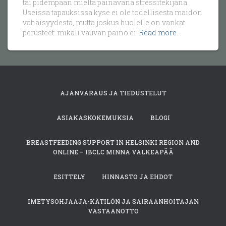
tai pidempään mieltä painavana stressitekijänä.
Useissa tapauksissa kyse ei ole todellisesta maidon
vähäisyydestä, mutta joskus huolelle on vankat
perusteet: mikäli vauvan paino ei
Read more…
AJANVARAUS JA TIEDUSTELUT
ASIAKASKOKEMUKSIA
BLOGI
BREASTFEEDING SUPPORT IN HELSINKI REGION AND
ONLINE – IBCLC MINNA VALKEAPÄÄ
ESITTELY
HINNASTO JA EHDOT
IMETYSOHJAAJA-KÄTILÖN JA SAIRAANHOITAJAN
VASTAANOTTO