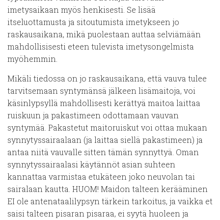
imetysaikaan myös henkisesti. Se lisää
itseluottamusta ja sitoutumista imetykseen jo
raskausaikana, mikä puolestaan auttaa selviämään
mahdollisisesti eteen tulevista imetysongelmista
myöhemmin.
Mikäli tiedossa on jo raskausaikana, että vauva tulee
tarvitsemaan syntymänsä jälkeen lisämaitoja, voi
käsinlypsyllä mahdollisesti kerättyä maitoa laittaa
ruiskuun ja pakastimeen odottamaan vauvan
syntymää. Pakastetut maitoruiskut voi ottaa mukaan
synnytyssairaalaan (ja laittaa siellä pakastimeen) ja
antaa niitä vauvalle sitten tämän synnyttyä. Oman
synnytyssairaalasi käytännöt asian suhteen
kannattaa varmistaa etukäteen joko neuvolan tai
sairalaan kautta. HUOM! Maidon talteen kerääminen
EI ole antenataalilypsyn tärkein tarkoitus, ja vaikka et
saisi talteen pisaran pisaraa, ei syytä huoleen ja