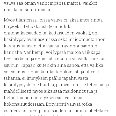
vauva saa oman vanhempansa maitoa, vaikkei
imisikään sitä rinnasta.
Myös tilanteissa, joissa vauva ei jaksa imeä rintaa
tarpeeksi tehokkaasti (esimerkiksi
ennenaikaisuuden tai keltaisuuden vuoksi), on
käsinlypsy avainasemassa sekä maidontuotannon
käynnistymisen että vauvan ravinnonsaannin
kannalta. Vanhempi voi lypsää maitoa vaikkapa
teelusikkaan ja antaa sillä maitoa vauvalle suoraan
suuhun. Tapaan kuitenkin aina sanoa, että vaikka
vauva imisi rintaa kuinka tehokkaasti ja tiheästi
tahansa, ei imetyksen päälle tapahtuvasta
käsinlypsystä ole haittaa, päinvastoin: se tehostaa ja
mahdollisesti myös aikaistaa maidonnousua ja
helpottaa näin imetyksen sujuvaa alkua
kokonaisuudessaan. Erityisesti vauvat, jotka
esimerkiksi pienipainoisuuden tai äidin diabeteksen