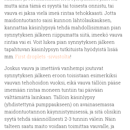
mutta aina tämä ei syystä tai toisesta onnistu, tai
vauva ei jaksa vielä imeä rintaa tehokkaasti. Jotta
maidontuotanto saisi kunnon lähtölaukauksen,
kannattaa käsinlypsyä tehdä mahdollisimman pian
synnytyksen jälkeen riippumatta siitä, imeekö vauva
rintaa vai ei. Voit lukea pian synnytyksen jälkeen
tapahtuvan käsinlypsyn tutkituista hyödyistä lisää
mm.
First droplets -sivustolta
!
Joskus vauva ja imettävä vanhempi joutuvat
synnytyksen jälkeen eroon toisistaan esimerkiksi
vauvan tehohoidon vuoksi, eikä vauva tällöin pääse
imemään rintaa moneen tuntiin tai päivään
välttämättä lainkaan. Tällöin käsinlypsy
(yhdistettynä pumppaukseen) on avainasemassa
maidontuotannon käynnistymisessä, ja sitä olisikin
syytä tehdä säännöllisesti 2-3 tunnin välein. Näin
talteen saatu maito voidaan toimittaa vauvalle, ja