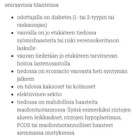
seuraavissa tilanteissa:
odottajalla on diabetes (1- tai 2-tyypin tai
raskausajan)
vauvalla on jo etukäteen tiedossa
syömishaasteita tai riski verensokeritason
laskulle
vauvan tiedetään jo etukäteen tarvitsevan
hoitoa lastenosastolla
tiedossa on erossaolo vauvasta heti syntymän
jälkeen
on tulossa kaksoset tai kolmoset
elektiivinen sektio
tiedossa on mahdollisia haasteita
maidontuotannossa. Syinä esimerkiksi rintojen
alueen leikkaukset, rintojen hypoplastisuus,
PCOS tai maidontuotannolliset haasteet
aiemmassa imetyksessä