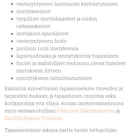
vastasyntyneen luontainen käyttäytyminen
imetysasennot
tyypilliset imetyshaasteet ja niiden
ratkaisukeinot
imetyksen apuvälineet
vastasyntyneen hoito
puolison rooli imetyksessä
lapsivuodeaika ja synnytyksestä toipuminen
huolet ja mahdolliset tiedossasi olevat haasteet
imetykseen liittyen
synnytykseen valmistautuminen
Räätälöin kiireettömän tapaamisemme toiveiden ja
tarpeidesi mukaan, ja tapaaminen onnistuu sekä
kotikäyntinä että etänä. Annan imetysvalmennusta
myös vastaanotoillani
Pikkujätti Itäkeskuksessa
ja
Kätilökulmassa Töölössä
.
Tapaamisemme aikana saatte hyvän tietopohjan