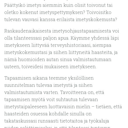
Päättyikö imetys aiemmin kuin olisit toivonut tai
oletko kokenut imetyspettymyksen? Toivoisitko
tulevan vauvasi kanssa erilaista imetyskokemusta?
Raskaudenaikaisesta imetysohjaustapaamisesta voi
olla tilanteessasi paljon apua. Käymme yhdessä läpi
imetykseen liittyvää terveyshistoriaasi, aiempaa
imetyskokemustasi ja siihen liittyneitä haasteita, ja
nämä huomioiden autan sinua valmistautumaan
uuteen, toiveidesi mukaiseen imetykseen.
Tapaamisen aikana teemme yksilöllisen
suunnitelman tulevaa imetystä ja siihen
valmistautumista varten. Tavoitteena on, että
tapaamisen myötä voit suhtautua tulevaan
imetystaipaleeseen luottavaisin mielin – tietäen, että
haasteiden osuessa kohdalle sinulla on
takataskussasi runsaasti tietotaitoa ja työkaluja
niiden selättämiseksi, ja että tilanteesi tuntevan