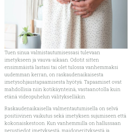
Tuen sinua valmistautumisessasi tulevaan
imetykseen ja vauva-aikaan. Odotit sitten
ensimmäistä lastasi tai olet tulossa vanhemmaksi
uudemman kerran, on raskaudenaikaisesta
imetysohjaustapaamisesta hyötyä. Tapaamiset ovat
mahdollisia niin kotikäynteinä, vastaanotolla kuin
etänä videopuhelun välitykselläkin.
Raskaudenaikaisella valmentautumisella on selvä
positiivinen vaikutus sekä imetyksen sujumiseen että
kokonaiskestoon. Kun vanhemmilla on hallussaan
perustiedot imetyksestä, maidonerityksestä ja