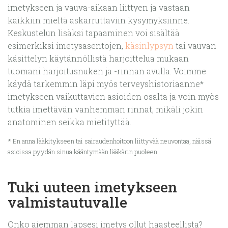
imetykseen ja vauva-aikaan liittyen ja vastaan
kaikkiin mieltä askarruttaviin kysymyksiinne.
Keskustelun lisäksi tapaaminen voi sisältää
esimerkiksi imetysasentojen,
käsinlypsyn
tai vauvan
käsittelyn käytännöllistä harjoittelua mukaan
tuomani harjoitusnuken ja -rinnan avulla. Voimme
käydä tarkemmin läpi myös terveyshistoriaanne*
imetykseen vaikuttavien asioiden osalta ja voin myös
tutkia imettävän vanhemman rinnat, mikäli jokin
anatominen seikka mietityttää.
* En anna lääkitykseen tai sairaudenhoitoon liittyvää neuvontaa, näissä
asioissa pyydän sinua kääntymään lääkärin puoleen.
Tuki uuteen imetykseen
valmistautuvalle
Onko aiemman lapsesi imetys ollut haasteellista?