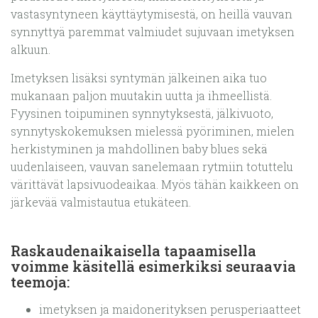
vastasyntyneen käyttäytymisestä, on heillä vauvan
synnyttyä paremmat valmiudet sujuvaan imetyksen
alkuun.
Imetyksen lisäksi syntymän jälkeinen aika tuo
mukanaan paljon muutakin uutta ja ihmeellistä.
Fyysinen toipuminen synnytyksestä, jälkivuoto,
synnytyskokemuksen mielessä pyöriminen, mielen
herkistyminen ja mahdollinen baby blues sekä
uudenlaiseen, vauvan sanelemaan rytmiin totuttelu
värittävät lapsivuodeaikaa. Myös tähän kaikkeen on
järkevää valmistautua etukäteen.
Raskaudenaikaisella tapaamisella
voimme käsitellä esimerkiksi seuraavia
teemoja:
imetyksen ja maidonerityksen perusperiaatteet