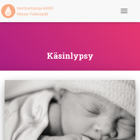
Toggle
Navigatio
Käsinlypsy