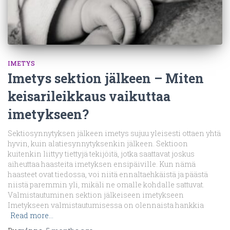
IMETYS
Imetys sektion jälkeen – Miten
keisarileikkaus vaikuttaa
imetykseen?
Sektiosynnytyksen jälkeen imetys sujuu yleisesti ottaen yhtä
hyvin, kuin alatiesynnytyksenkin jälkeen. Sektioon
kuitenkin liittyy tiettyjä tekijöitä, jotka saattavat joskus
aiheuttaa haasteita imetyksen ensipäiville. Kun nämä
haasteet ovat tiedossa, voi niitä ennaltaehkäistä ja päästä
niistä paremmin yli, mikäli ne omalle kohdalle sattuvat.
Valmistautuminen sektion jälkeiseen imetykseen
Imetykseen valmistautumisessa on olennaista hankkia
Read more…