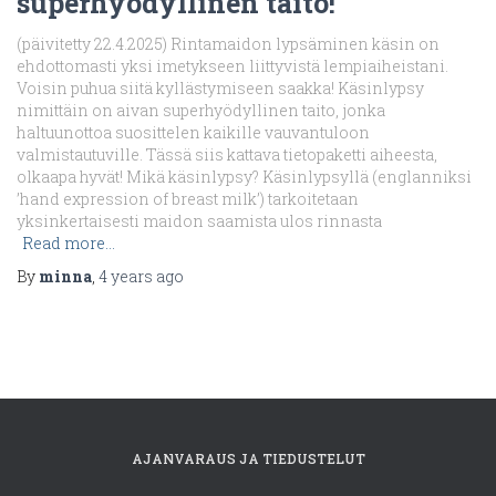
superhyödyllinen taito!
(päivitetty 22.4.2025) Rintamaidon lypsäminen käsin on
ehdottomasti yksi imetykseen liittyvistä lempiaiheistani.
Voisin puhua siitä kyllästymiseen saakka! Käsinlypsy
nimittäin on aivan superhyödyllinen taito, jonka
haltuunottoa suosittelen kaikille vauvantuloon
valmistautuville. Tässä siis kattava tietopaketti aiheesta,
olkaapa hyvät! Mikä käsinlypsy? Käsinlypsyllä (englanniksi
’hand expression of breast milk’) tarkoitetaan
yksinkertaisesti maidon saamista ulos rinnasta
Read more…
By
minna
,
4 years
ago
AJANVARAUS JA TIEDUSTELUT