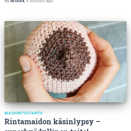
By
minna
,
5 months
ago
MAIDONTUOTANTO
Rintamaidon käsinlypsy –